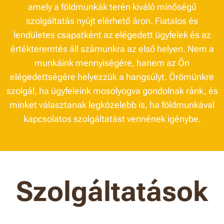
amely a földmunkák terén kiváló minőségű
szolgáltatás nyújt elérhető áron. Fiatalos és
lendületes csapatként az elégedett ügyfelek és az
értékteremtés áll számunkra az első helyen. Nem a
munkáink mennyiségére, hanem az Ön
elégedettségére helyezzük a hangsúlyt. Örömünkre
szolgál, ha ügyfeleink mosolyogva gondolnak ránk, és
minket választanak legközelebb is, ha földmunkával
kapcsolatos szolgáltatást vennének igénybe.
Szolgáltatások