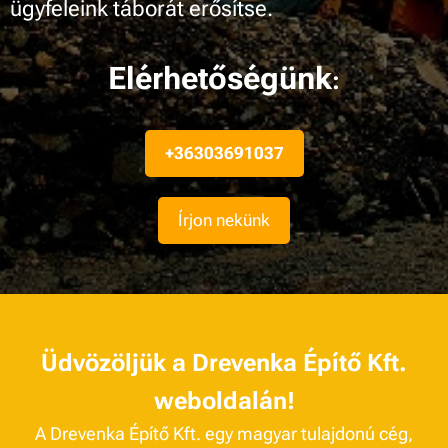
ügyfeleink táborát erősítse.
Elérhetőségünk
:
+36303691037
Írjon nekünk
Üdvözöljük a Drevenka Építő Kft.
weboldalán!
A Drevenka Építő Kft. egy magyar tulajdonú cég,