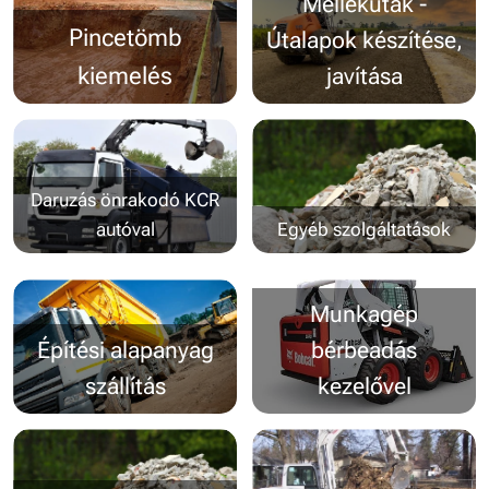
Mellékutak -
Pincetömb
Útalapok készítése,
kiemelés
javítása
Daruzás önrakodó KCR
autóval
Egyéb szolgáltatások
Munkagép
Építési alapanyag
bérbeadás
szállítás
kezelővel