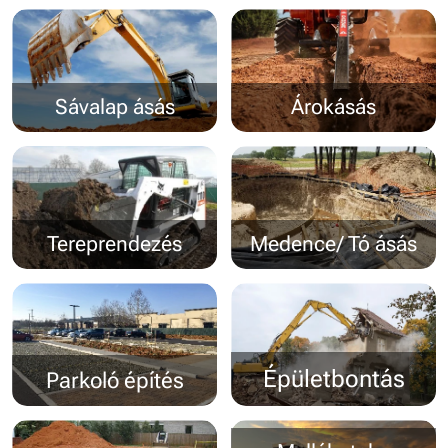
Sávalap ásás
Árokásás
Tereprendezés
Medence/ Tó ásás
Épületbontás
Parkoló építés