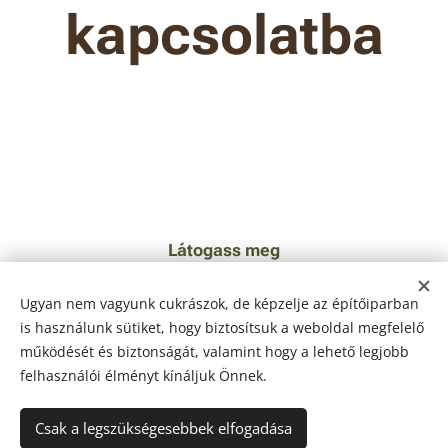
kapcsolatba
Látogass meg
2317 Szigetcsép, Hrsz 0105/68,
Ugyan nem vagyunk cukrászok, de képzelje az építőiparban
Hívj bennünket
is használunk sütiket, hogy biztosítsuk a weboldal megfelelő
működését és biztonságát, valamint hogy a lehető legjobb
+36 30 369 1037
felhasználói élményt kínáljuk Önnek.
E-mail
Csak a legszükségesebbek elfogadása
drevenkaepito@gmail.com